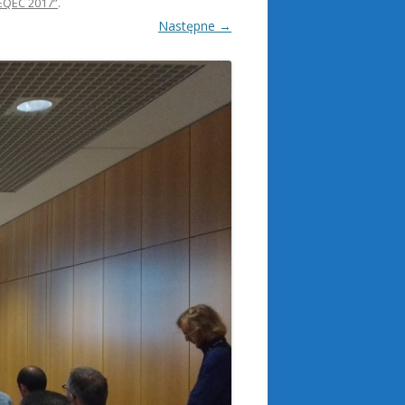
EQEC 2017”
.
Następne →