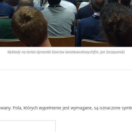
Wykłady na temat dynamiki laserów światłowodowych(fot. Jan Szczepanek)
ikowany. Pola, których wypełnienie jest wymagane, są oznaczone sy