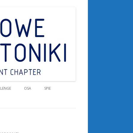
ter
LLENGE
OSA
SPIE