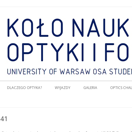
i i Fotoniki UW OSA Student Chap
Przeskocz do treści
DLACZEGO OPTYKA?
WYJAZDY
GALERIA
OPTICS CHA
041