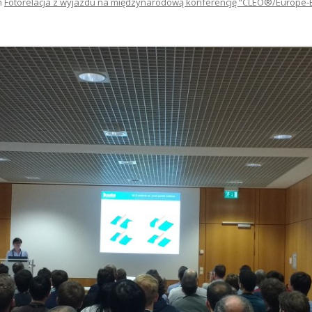
n
Fotorelacja z wyjazdu na międzynarodową konferencję “CLEO®/Europe-