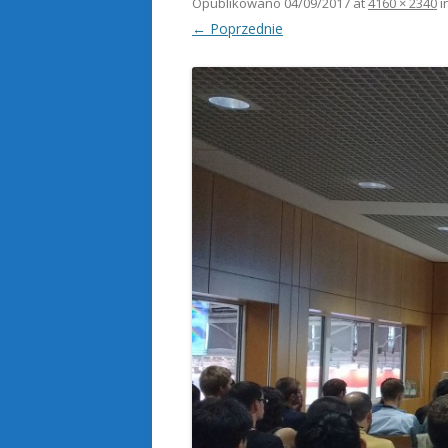
Opublikowano
04/09/2017
at
4160 × 2340
i
← Poprzednie