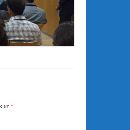
mbolem
*